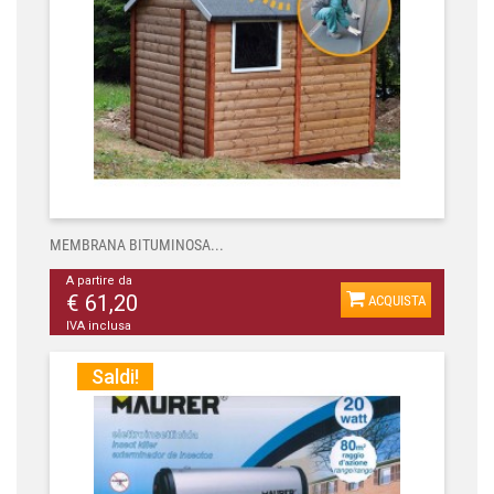
MEMBRANA BITUMINOSA...
A partire da
€ 61,20
ACQUISTA
IVA inclusa
Saldi!