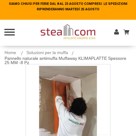
SIAMO CHIUSI PER FERIE DAL 8 AL 23 AGOSTO COMPRESI. LE SPEDIZIONI
SIAMO CHIUSI PER FERIE DAL 8 AL 23 AGOSTO COMPRESI. LE SPEDIZIONI
RIPRENDERANNO MARTEDÌ 25 AGOSTO
RIPRENDERANNO MARTEDÌ 25 AGOSTO
Entra
Home
Soluzioni per la muffa
Pannello naturale antimuffa Muffaway KLIMAPLATTE Spessore
25 MM -8 Pz