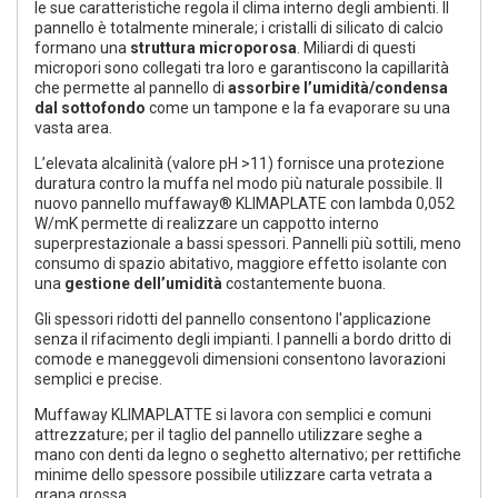
le sue caratteristiche regola il clima interno degli ambienti. Il
pannello è totalmente minerale; i cristalli di silicato di calcio
formano una
struttura microporosa
. Miliardi di questi
micropori sono collegati tra loro e garantiscono la capillarità
che permette al pannello di
assorbire l’umidità/condensa
dal sottofondo
come un tampone e la fa evaporare su una
vasta area.
L’elevata alcalinità (valore pH >11) fornisce una protezione
duratura contro la muffa nel modo più naturale possibile. Il
nuovo pannello muffaway® KLIMAPLATE con lambda 0,052
W/mK permette di realizzare un cappotto interno
superprestazionale a bassi spessori. Pannelli più sottili, meno
consumo di spazio abitativo, maggiore effetto isolante con
una
gestione dell’umidità
costantemente buona.
Gli spessori ridotti del pannello consentono l'applicazione
senza il rifacimento degli impianti. I pannelli a bordo dritto di
comode e maneggevoli dimensioni consentono lavorazioni
semplici e precise.
Muffaway KLIMAPLATTE si lavora con semplici e comuni
attrezzature; per il taglio del pannello utilizzare seghe a
mano con denti da legno o seghetto alternativo; per rettifiche
minime dello spessore possibile utilizzare carta vetrata a
grana grossa.