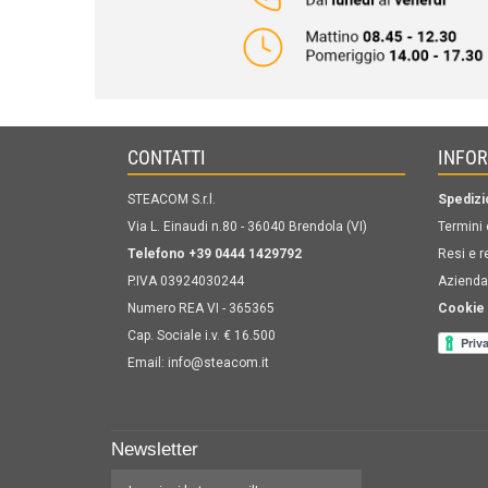
CONTATTI
INFO
STEACOM S.r.l.
Spedizi
Via L. Einaudi n.80 - 36040 Brendola (VI)
Termini 
Telefono +39 0444 1429792
Resi e r
P.IVA 03924030244
Azienda
Numero REA VI - 365365
Cookie 
Cap. Sociale i.v. € 16.500
Email:
info@steacom.it
Newsletter