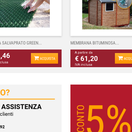
A SALVAPRATO GREEN...
MEMBRANA BITUMINOSA...
A partire da
4,46
€ 61,20
ACQUISTA
ACQU
nclusa
IVA inclusa