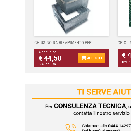
CHIUSINO DA RIEMPIMENTO PER...
GRIGLI
A partire da
€ 
€ 44,50
ACQUISTA
IVA i
IVA inclusa