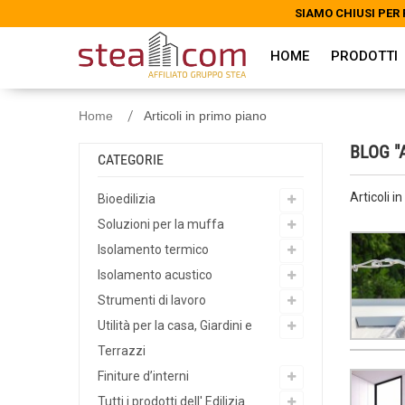
SIAMO CHIUSI PER 
SIAMO CHIUSI PER 
HOME
PRODOTTI
Home
Articoli in primo piano
BLOG "
CATEGORIE
Articoli i
Bioedilizia
Soluzioni per la muffa
Isolamento termico
Isolamento acustico
Strumenti di lavoro
Utilità per la casa, Giardini e
Terrazzi
Finiture d’interni
Tutti i prodotti dell' Edilizia