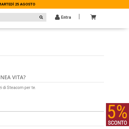
 MARTEDÌ 25 AGOSTO
 MARTEDÌ 25 AGOSTO
|
Entra
NEA VITA?
zi di Steacom per te.