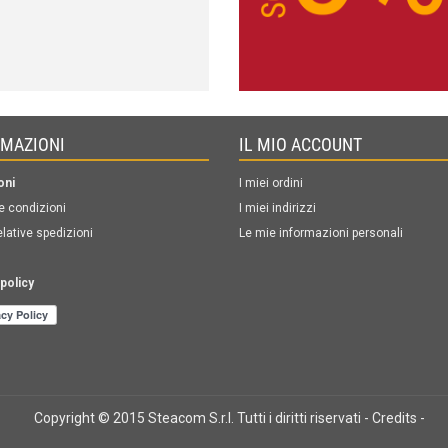
RMAZIONI
IL MIO ACCOUNT
oni
I miei ordini
e condizioni
I miei indirizzi
elative spedizioni
Le mie informazioni personali
policy
Copyright © 2015 Steacom S.r.l. Tutti i diritti riservati -
Credits
-