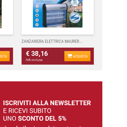
ZANZARIERA ELETTRICA MAURER...
€ 38,16
ISTA
ACQUISTA
IVA inclusa