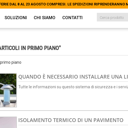
FERIE DAL 8 AL 23 AGOSTO COMPRESI. LE SPEDIZIONI RIPRENDERANNO
FERIE DAL 8 AL 23 AGOSTO COMPRESI. LE SPEDIZIONI RIPRENDERANNO
SOLUZIONI
CHI SIAMO
CONTATTI
ARTICOLI IN PRIMO PIANO"
n primo piano
QUANDO È NECESSARIO INSTALLARE UNA LI
Tutte le informazioni su questo sistema di sicurezza e i servi
ISOLAMENTO TERMICO DI UN PAVIMENTO